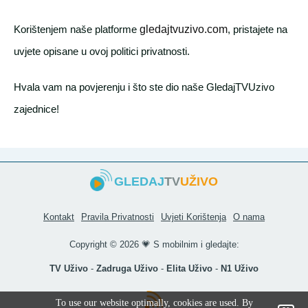
Korištenjem naše platforme
gledajtvuzivo.com
, pristajete na
uvjete opisane u ovoj politici privatnosti.
Hvala vam na povjerenju i što ste dio naše GledajTVUzivo
zajednice!
GLEDAJ
TV
UŽIVO
Kontakt
Pravila Privatnosti
Uvjeti Korištenja
O nama
Copyright ©
2026 💗 S mobilnim i gledajte:
TV Uživo
-
Zadruga Uživo
-
Elita Uživo
-
N1 Uživo
To use our website optimally, cookies are used. By