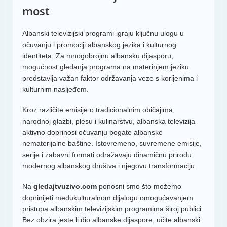
most
Albanski televizijski programi igraju ključnu ulogu u
očuvanju i promociji albanskog jezika i kulturnog
identiteta. Za mnogobrojnu albansku dijasporu,
mogućnost gledanja programa na materinjem jeziku
predstavlja važan faktor održavanja veze s korijenima i
kulturnim nasljeđem.
Kroz različite emisije o tradicionalnim običajima,
narodnoj glazbi, plesu i kulinarstvu, albanska televizija
aktivno doprinosi očuvanju bogate albanske
nematerijalne baštine. Istovremeno, suvremene emisije,
serije i zabavni formati odražavaju dinamičnu prirodu
modernog albanskog društva i njegovu transformaciju.
Na
gledajtvuzivo.com
ponosni smo što možemo
doprinijeti međukulturalnom dijalogu omogućavanjem
pristupa albanskim televizijskim programima široj publici.
Bez obzira jeste li dio albanske dijaspore, učite albanski