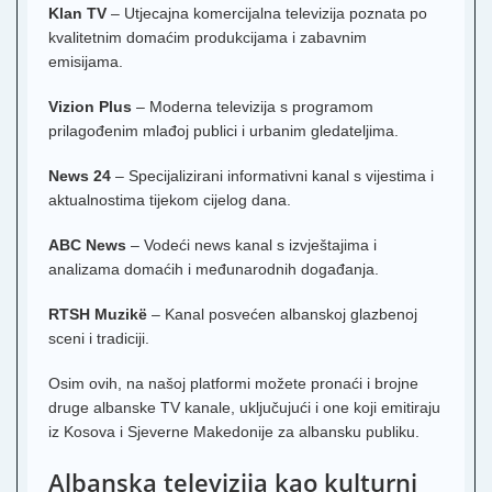
Klan TV
– Utjecajna komercijalna televizija poznata po
kvalitetnim domaćim produkcijama i zabavnim
emisijama.
Vizion Plus
– Moderna televizija s programom
prilagođenim mlađoj publici i urbanim gledateljima.
News 24
– Specijalizirani informativni kanal s vijestima i
aktualnostima tijekom cijelog dana.
ABC News
– Vodeći news kanal s izvještajima i
analizama domaćih i međunarodnih događanja.
RTSH Muzikë
– Kanal posvećen albanskoj glazbenoj
sceni i tradiciji.
Osim ovih, na našoj platformi možete pronaći i brojne
druge albanske TV kanale, uključujući i one koji emitiraju
iz Kosova i Sjeverne Makedonije za albansku publiku.
Albanska televizija kao kulturni