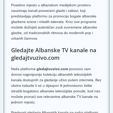
Posebno mjesto u albanskom medijskom prostoru
zauzimaju kanali posvećeni glazbi i zabavi, koji
predstavljaju platformu za promociju bogate albanske
glazbene scene i mladih talenata. Kroz ove programe
možete doživjeti autentičan zvuk suvremene albanske
glazbe, od tradicionalnih ritmova do modernih pop i
urbanih žanrova.
Gledajte Albanske TV kanale na
gledajtvuzivo.com
Naša platforma
gledajtvuzivo.com
ponosno vam
donosi najpotpuniju kolekciju albanskih televizijskih
kanala dostupnih za gledanje uživo putem interneta. Bez
obzira nalazite li se u dijaspori ili jednostavno želite
istražiti bogatstvo albanske televizijske ponude, kod nas
možete pronaći sve relevantne albanske TV kanale na
jednom mjestu.
Prednosti gledanja Albanskih kanala na našoj platformi