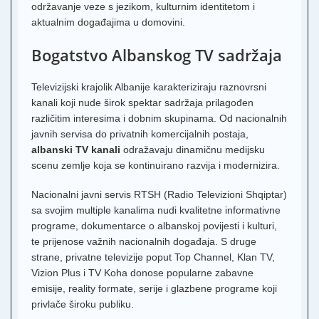
održavanje veze s jezikom, kulturnim identitetom i
aktualnim događajima u domovini.
Bogatstvo Albanskog TV sadržaja
Televizijski krajolik Albanije karakteriziraju raznovrsni
kanali koji nude širok spektar sadržaja prilagođen
različitim interesima i dobnim skupinama. Od nacionalnih
javnih servisa do privatnih komercijalnih postaja,
albanski TV kanali
odražavaju dinamičnu medijsku
scenu zemlje koja se kontinuirano razvija i modernizira.
Nacionalni javni servis RTSH (Radio Televizioni Shqiptar)
sa svojim multiple kanalima nudi kvalitetne informativne
programe, dokumentarce o albanskoj povijesti i kulturi,
te prijenose važnih nacionalnih događaja. S druge
strane, privatne televizije poput Top Channel, Klan TV,
Vizion Plus i TV Koha donose popularne zabavne
emisije, reality formate, serije i glazbene programe koji
privlače široku publiku.