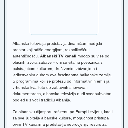
Albanska televizija predstavlja dinamičan medijski
prostor koji odiše energijom, raznolikošću i
autentičnošću.
Albanski TV kanali
mnogo su više od
običnih izvora zabave – oni su vitalna poveznica s
pulsirajućom kulturom, društvenim zbivanjima i
jedinstvenim duhom ove fascinantne balkanske zemlje.
S programima koji se protežu od informativnih emisija
vrhunske kvalitete do zabavnih showova i
dokumentaraca, albanska televizija nudi sveobuhvatan
pogled u život i tradiciju Albanije.
Za albansku dijasporu raširenu po Europi i svijetu, kao i
za sve ljubitelje albanske kulture, mogućnost pristupa
ovim TV kanalima predstavlja neprocjenjiv resurs za