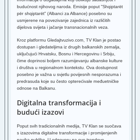
E
S
budućnost njihovog naroda. Emisije poput "Shqiptarët
për shqiptarët" (Albanci za Albance) posebno su
T
usmjerene na povezivanje zajednica iz različitih
dijelova svijeta i jačanje transnacionalnih veza.
R
B
Kroz platformu Gledajtvuzivo.com, TV Klan je postao
dostupan i gledateljima iz drugih balkanskih zemalja,
N
B
uključujući Hrvatsku, Bosnu i Hercegovinu i Srbiju,
čime doprinosi boljem razumijevanju albanske kulture
H
i
i društva u regionalnom kontekstu. Ova dostupnost
posebno je važna u svjetlu povijesnih nesporazuma i
I
predrasuda koje su često opterećivale međuetničke
T
odnose na Balkanu.
S
T
Digitalna transformacija i
R
budući izazovi
N
P
Poput svih tradicionalnih medija, TV Klan se suočava
K
s izazovima digitalne transformacije i promijenjenih
T
navika publike. U odgovoru na ove trendove,