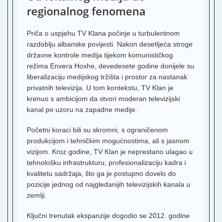
S
regionalnog fenomena
F
Priča o uspjehu TV Klana počinje u turbulentnom
T
razdoblju albanske povijesti. Nakon desetljeća stroge
S
državne kontrole medija tijekom komunističkog
N
režima Envera Hoxhe, devedesete godine donijele su
S
liberalizaciju medijskog tržišta i prostor za nastanak
privatnih televizija. U tom kontekstu, TV Klan je
A
J
krenuo s ambicijom da stvori moderan televizijski
B
kanal po uzoru na zapadne medije.
b
Početni koraci bili su skromni, s ograničenom
produkcijom i tehničkim mogućnostima, ali s jasnom
S
vizijom. Kroz godine, TV Klan je neprestano ulagao u
R
tehnološku infrastrukturu, profesionalizaciju kadra i
3
kvalitetu sadržaja, što ga je postupno dovelo do
pozicije jednog od najgledanijih televizijskih kanala u
T
T
zemlji.
K
Ključni trenutak ekspanzije dogodio se 2012. godine
5