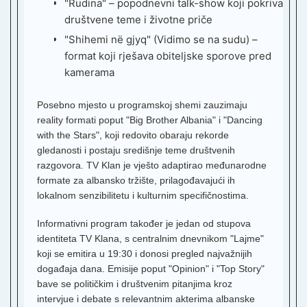
"Rudina" – popodnevni talk-show koji pokriva
društvene teme i životne priče
Z
1
"Shihemi në gjyq" (Vidimo se na sudu) –
format koji rješava obiteljske sporove pred
K
kamerama
Z
2
Posebno mjesto u programskoj shemi zauzimaju
reality formati poput "Big Brother Albania" i "Dancing
A
T
with the Stars", koji redovito obaraju rekorde
B
gledanosti i postaju središnje teme društvenih
razgovora. TV Klan je vješto adaptirao međunarodne
R
1
formate za albansko tržište, prilagođavajući ih
lokalnom senzibilitetu i kulturnim specifičnostima.
Z
3
Informativni program također je jedan od stupova
B
identiteta TV Klana, s centralnim dnevnikom "Lajme"
T
koji se emitira u 19:30 i donosi pregled najvažnijih
Z
događaja dana. Emisije poput "Opinion" i "Top Story"
4
bave se političkim i društvenim pitanjima kroz
intervjue i debate s relevantnim akterima albanske