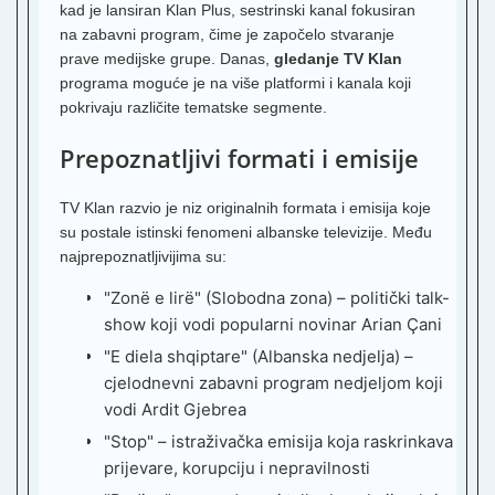
kad je lansiran Klan Plus, sestrinski kanal fokusiran
2
na zabavni program, čime je započelo stvaranje
V
prave medijske grupe. Danas,
gledanje TV Klan
programa moguće je na više platformi i kanala koji
A
T
pokrivaju različite tematske segmente.
T
Prepoznatljivi formati i emisije
V
S
TV Klan razvio je niz originalnih formata i emisija koje
su postale istinski fenomeni albanske televizije. Među
najprepoznatljivijima su:
S
"Zonë e lirë" (Slobodna zona) – politički talk-
R
H
show koji vodi popularni novinar Arian Çani
N
"E diela shqiptare" (Albanska nedjelja) –
cjelodnevni zabavni program nedjeljom koji
vodi Ardit Gjebrea
2
S
"Stop" – istraživačka emisija koja raskrinkava
prijevare, korupciju i nepravilnosti
N
B