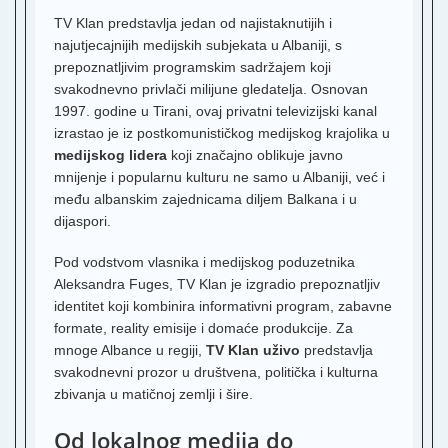
K
T
TV Klan predstavlja jedan od najistaknutijih i
najutjecajnijih medijskih subjekata u Albaniji, s
F
prepoznatljivim programskim sadržajem koji
svakodnevno privlači milijune gledatelja. Osnovan
T
S
1997. godine u Tirani, ovaj privatni televizijski kanal
1
izrastao je iz postkomunističkog medijskog krajolika u
O
medijskog lidera
koji značajno oblikuje javno
T
mnijenje i popularnu kulturu ne samo u Albaniji, već i
među albanskim zajednicama diljem Balkana i u
R
2
dijaspori.
T
Pod vodstvom vlasnika i medijskog poduzetnika
K
Aleksandra Fuges, TV Klan je izgradio prepoznatljiv
H
identitet koji kombinira informativni program, zabavne
2
formate, reality emisije i domaće produkcije. Za
mnoge Albance u regiji,
TV Klan uživo
predstavlja
T
svakodnevni prozor u društvena, politička i kulturna
zbivanja u matičnoj zemlji i šire.
H
3
Od lokalnog medija do
N