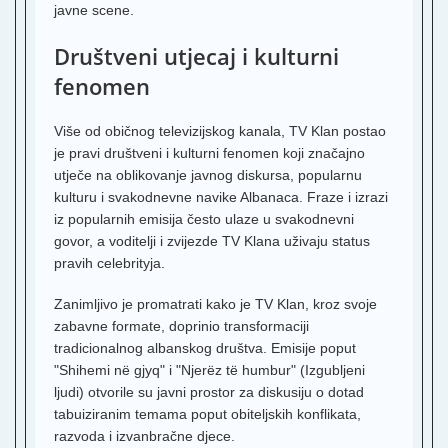
I
javne scene.
K
Društveni utjecaj i kulturni
T
fenomen
R
U
Više od običnog televizijskog kanala, TV Klan postao
R
A
je pravi društveni i kulturni fenomen koji značajno
utječe na oblikovanje javnog diskursa, popularnu
R
kulturu i svakodnevne navike Albanaca. Fraze i izrazi
Z
iz popularnih emisija često ulaze u svakodnevni
L
govor, a voditelji i zvijezde TV Klana uživaju status
T
pravih celebrityja.
T
2
Zanimljivo je promatrati kako je TV Klan, kroz svoje
zabavne formate, doprinio transformaciji
K
tradicionalnog albanskog društva. Emisije poput
T
"Shihemi në gjyq" i "Njerëz të humbur" (Izgubljeni
B
ljudi) otvorile su javni prostor za diskusiju o dotad
T
tabuiziranim temama poput obiteljskih konflikata,
T
razvoda i izvanbračne djece.
3