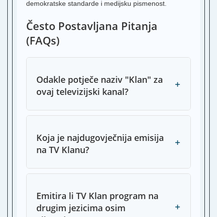
A
demokratske standarde i medijsku pismenost.
T
Često Postavljana Pitanja
U
T
(FAQs)
T
S
M
Odakle potječe naziv "Klan" za
S
+
ovaj televizijski kanal?
T
H
G
T
Koja je najdugovječnija emisija
+
R
na TV Klanu?
R
Emitira li TV Klan program na
+
drugim jezicima osim