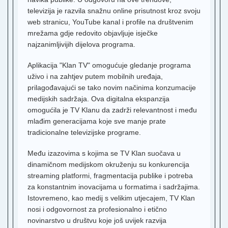
T
televizija je razvila snažnu online prisutnost kroz svoju
K
web stranicu, YouTube kanal i profile na društvenim
S
mrežama gdje redovito objavljuje isječke
K
najzanimljivijih dijelova programa.
P
O
Aplikacija "Klan TV" omogućuje gledanje programa
V
uživo i na zahtjev putem mobilnih uređaja,
prilagođavajući se tako novim načinima konzumacije
K
A
medijskih sadržaja. Ova digitalna ekspanzija
omogućila je TV Klanu da zadrži relevantnost i među
S
T
mlađim generacijama koje sve manje prate
tradicionalne televizijske programe.
K
1
Među izazovima s kojima se TV Klan suočava u
A
dinamičnom medijskom okruženju su konkurencija
streaming platformi, fragmentacija publike i potreba
K
za konstantnim inovacijama u formatima i sadržajima.
2
Istovremeno, kao medij s velikim utjecajem, TV Klan
K
nosi i odgovornost za profesionalno i etično
3
novinarstvo u društvu koje još uvijek razvija