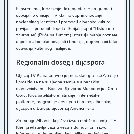
Istovremeno, kroz svoje dokumentarne programe i
N
I
specijalne emisije, TV Klan je doprinio jačanju
K
nacionalnog identiteta i promociji albanske kulture,
povijesti i prirodnih ljepota. Serijali poput "Histori me
T
zhurmues" (Priče sa šumom) istražuju manje poznate
aspekte albanske povijesti i tradicije, doprinoseći tako
R
B
očuvanju kulturnog naslijeđa.
G
Regionalni doseg i dijaspora
P
B
Utjecaj TV Klana odavno je prerastao granice Albanije
Z
T
i proširio se na susjedne zemlje s albanskim
stanovništvom – Kosovo, Sjevernu Makedoniju i Crnu
P
Goru. Kroz satelitsko emitiranje i internetske
K
platforme, program je dostupan i brojnoj albanskoj
H
dijaspori u Europi, Sjevernoj Americi i šire.
4
Za mnoge Albance koji žive izvan matične zemlje, TV
P
Klan predstavlja važnu vezu s domovinom i izvor
informacija o događajima koji oblikuju sadašnjost i