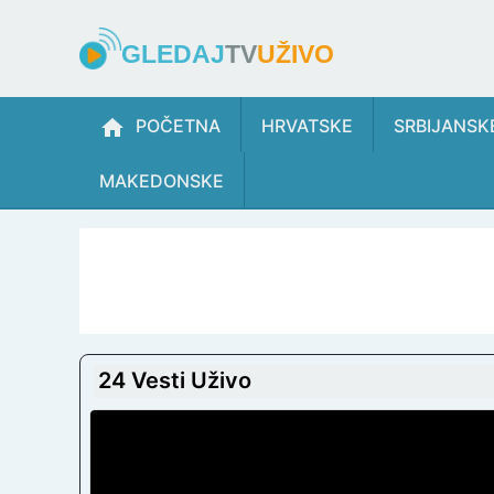
GLEDAJ
TV
UŽIVO
POČETNA
HRVATSKE
SRBIJANSK
MAKEDONSKE
24 Vesti Uživo