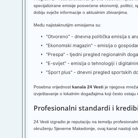
specijalizirane emisije posvećene ekonomiji, politici,
dobiju svježe informacije o aktualnim zbivanjima.
Među najistaknutijim emisijama su:
"Otvoreno" - dnevna politička emisija s an
"Ekonomski magazin" - emisija o gospodar
"Prespa" - tjedni pregled regionalnih do
"E-svijet" - emisija o tehnologiji i digital
"Sport plus" - dnevni pregled sportskih
Posebna vrijednost
kanala 24 Vesti
je njegova mreža
izvještavanje o lokalnim događajima koji često ostaj
Profesionalni standardi i kredibi
24 Vesti izgradio je reputaciju na temelju profesional
okruženju Sjeverne Makedonije, ovaj kanal nastoji održa