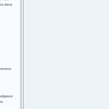
doba dana
B
el
S
eera
ns
t
vremeno
 TV
5
ti
medijskom
ma.
V