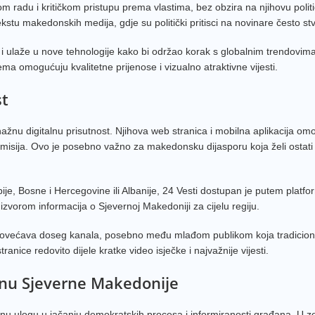
om radu i kritičkom pristupu prema vlastima, bez obzira na njihovu polit
TV Vij
stu makedonskih medija, gdje su politički pritisci na novinare često st
MRT S
 i ulaže u nove tehnologije kako bi održao korak s globalnim trendovim
MRT S
ema omogućuju kvalitetne prijenose i vizualno atraktivne vijesti.
RTV H
st
Nova 
nažnu digitalnu prisutnost. Njihova web stranica i mobilna aplikacija om
MRT 2
i emisija. Ovo je posebno važno za makedonsku dijasporu koja želi ostati
Nova 
Zadru
ije, Bosne i Hercegovine ili Albanije, 24 Vesti dostupan je putem platf
zvorom informacija o Sjevernoj Makedoniji za cijelu regiju.
O Kan
Zadru
povećava doseg kanala, posebno među mlađom publikom koja tradicion
ranice redovito dijele kratke video isječke i najvažnije vijesti.
Alfa T
enu Sjeverne Makedonije
RTSH 
Zadru
ažnu ulogu u jačanju demokratskih procesa i informiranosti građana. U ze