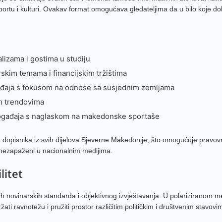
 sportu i kulturi. Ovakav format omogućava gledateljima da u bilo koje 
N1 SR
Farma
TV Sit
alizama i gostima u studiju
Nova 
skim temama i financijskim tržištima
Al Jaz
gađaja s fokusom na odnose sa susjednim zemljama
Balka
nim trendovima
b92
 događaja s naglaskom na makedonske sportaše
DM Sa
 dopisnika iz svih dijelova Sjeverne Makedonije, što omogućuje pravo
RTS 3
u nezapaženi u nacionalnim medijima.
Telma
litet
Kanal 
24 Ves
nih novinarskih standarda i objektivnog izvještavanja. U polariziranom 
ti ravnotežu i pružiti prostor različitim političkim i društvenim stavovi
Alfa T