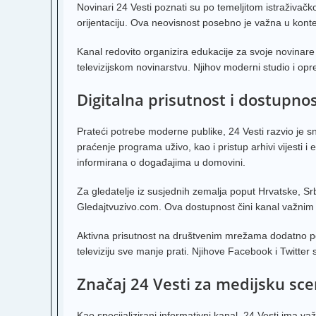
Novinari 24 Vesti poznati su po temeljitom istraživačk
orijentaciju. Ova neovisnost posebno je važna u kontek
Kanal redovito organizira edukacije za svoje novinare
televizijskom novinarstvu. Njihov moderni studio i opr
Digitalna prisutnost i dostupno
Prateći potrebe moderne publike, 24 Vesti razvio je s
praćenje programa uživo, kao i pristup arhivi vijesti 
informirana o događajima u domovini.
Za gledatelje iz susjednih zemalja poput Hrvatske, Srb
Gledajtvuzivo.com. Ova dostupnost čini kanal važnim i
Aktivna prisutnost na društvenim mrežama dodatno 
televiziju sve manje prati. Njihove Facebook i Twitter st
Značaj 24 Vesti za medijsku sc
Kao specijalizirani informativni kanal, 24 Vesti ima v