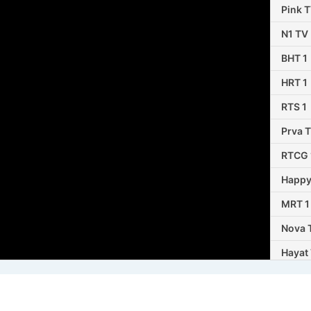
Pink 
N1 TV
BHT 1
HRT 1
RTS 1
Prva 
RTCG 
Happy
MRT 1
Nova 
Hayat
TVSA
BN Tel