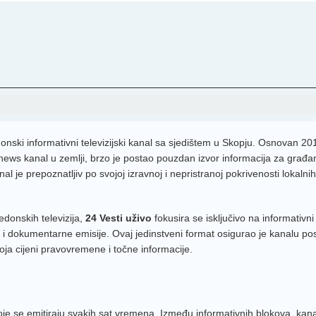
Narod
MRT 2
RTRS
Red T
Kurir 
FTVBi
nski informativni televizijski kanal sa sjedištem u Skopju. Osnovan 20
 news kanal u zemlji, brzo je postao pouzdan izvor informacija za građa
TV Slo
 je prepoznatljiv po svojoj izravnoj i nepristranoj pokrivenosti lokalnih
OBN 
RTS 2
edonskih televizija,
24 Vesti uživo
fokusira se isključivo na informativn
lize i dokumentarne emisije. Ovaj jedinstveni format osigurao je kanalu p
TV Ko
oja cijeni pravovremene i točne informacije.
HRT 2
CMC 
HRT 3
 koje se emitiraju svakih sat vremena. Između informativnih blokova, kana