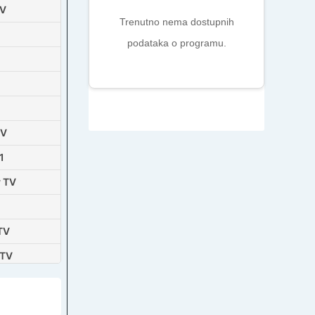
TV
Trenutno nema dostupnih
podataka o programu.
TV
1
 TV
TV
 TV
evizija