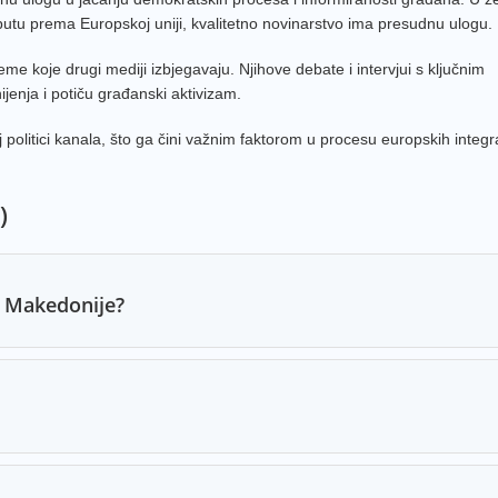
BIR T
 putu prema Europskoj uniji, kvalitetno novinarstvo ima presudnu ulogu.
Zadru
me koje drugi mediji izbjegavaju. Njihove debate i intervjui s ključnim
enja i potiču građanski aktivizam.
MTV 
oj politici kanala, što ga čini važnim faktorom u procesu europskih integr
K1 TV
RTV U
)
RTV A
RTV Z
Libert
ne Makedonije?
TVCG 
KTV Te
Blic T
TVCG 
NTV I