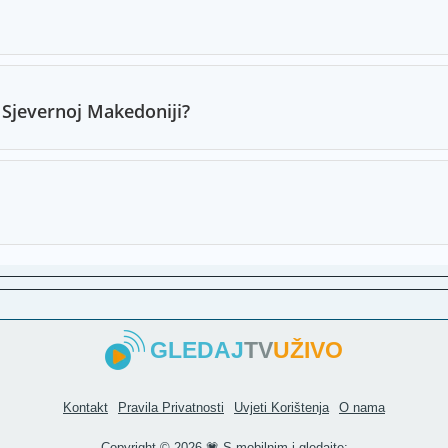
TVCG
RTV B
Goraž
u Sjevernoj Makedoniji?
Pink 
Z1 Tel
Pi Kan
HRT 4
Pink 
Euron
Televi
GLEDAJ
TV
UŽIVO
RT Ba
News
Balka
Kontakt
Pravila Privatnosti
Uvjeti Korištenja
O nama
HRT in
Copyright ©
2026 💗 S mobilnim i gledajte: