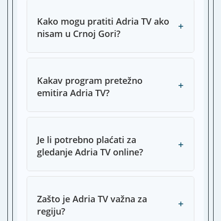
Z
Kako mogu pratiti Adria TV ako
1
+
nisam u Crnoj Gori?
K
Z
2
Kakav program pretežno
+
A
emitira Adria TV?
T
B
R
1
Je li potrebno plaćati za
+
Z
gledanje Adria TV online?
3
B
T
Z
Zašto je Adria TV važna za
4
+
regiju?