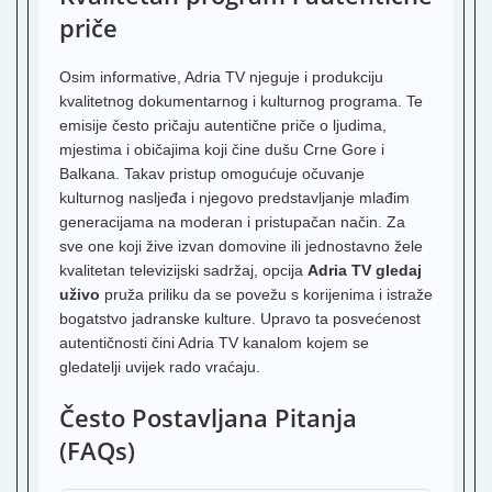
priče
2
V
Osim informative, Adria TV njeguje i produkciju
A
T
kvalitetnog dokumentarnog i kulturnog programa. Te
emisije često pričaju autentične priče o ljudima,
T
mjestima i običajima koji čine dušu Crne Gore i
V
Balkana. Takav pristup omogućuje očuvanje
kulturnog nasljeđa i njegovo predstavljanje mlađim
S
generacijama na moderan i pristupačan način. Za
sve one koji žive izvan domovine ili jednostavno žele
S
kvalitetan televizijski sadržaj, opcija
Adria TV gledaj
uživo
pruža priliku da se povežu s korijenima i istraže
R
H
bogatstvo jadranske kulture. Upravo ta posvećenost
autentičnosti čini Adria TV kanalom kojem se
N
gledatelji uvijek rado vraćaju.
Često Postavljana Pitanja
2
S
(FAQs)
N
B