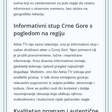
svima koji su zainteresirani za puls regije da ostanu
S
informirani u stvarnom vremenu, bez obzira na
F
geografsku lokaciju.
T
Informativni stup Crne Gore s
S
pogledom na regiju
N
S
Adria TV nije samo televizija; ona je informativni stup i
A
J
važan društveni akter u Crnoj Gori. Njen primarni cilj
B
je pružiti pravovremene, točne i nepristrane
informacije. Kroz dnevne informativne emisije,
b
gledatelji dobivaju cjelovit pregled najvažnijih
događaja. Međutim, ono što Adria TV izdvaja jest
S
analitički pristup. U talk show emisijama gostuju
R
relevantni sugovornici iz svijeta politike, ekonomije i
3
kulture, čime se publici nudi širi kontekst i dublje
razumijevanje zbivanja koja oblikuju njihovu
T
T
svakodnevicu i budućnost cijele jadranske regije.
K
Kvalitetan program i autentične
5