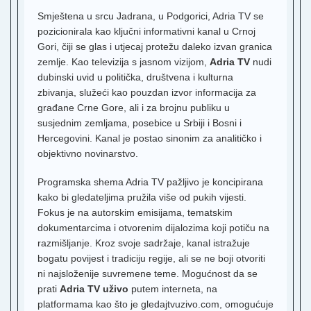
K
T
Smještena u srcu Jadrana, u Podgorici, Adria TV se
pozicionirala kao ključni informativni kanal u Crnoj
F
Gori, čiji se glas i utjecaj protežu daleko izvan granica
zemlje. Kao televizija s jasnom vizijom,
Adria TV
nudi
T
S
dubinski uvid u politička, društvena i kulturna
1
zbivanja, služeći kao pouzdan izvor informacija za
O
građane Crne Gore, ali i za brojnu publiku u
T
susjednim zemljama, posebice u Srbiji i Bosni i
Hercegovini. Kanal je postao sinonim za analitičko i
R
2
objektivno novinarstvo.
T
Programska shema Adria TV pažljivo je koncipirana
K
kako bi gledateljima pružila više od pukih vijesti.
H
Fokus je na autorskim emisijama, tematskim
2
dokumentarcima i otvorenim dijalozima koji potiču na
razmišljanje. Kroz svoje sadržaje, kanal istražuje
T
bogatu povijest i tradiciju regije, ali se ne boji otvoriti
ni najsloženije suvremene teme. Mogućnost da se
H
3
prati
Adria TV uživo
putem interneta, na
platformama kao što je gledajtvuzivo.com, omogućuje
N