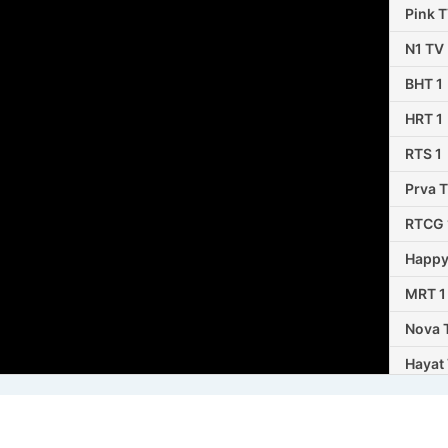
Pink 
N1 TV
BHT 1
HRT 1
RTS 1
Prva 
RTCG 
Happy
MRT 1
Nova 
Hayat
TVSA
BN Tel