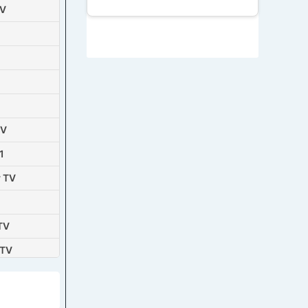
TV
TV
1
 TV
TV
 TV
evizija