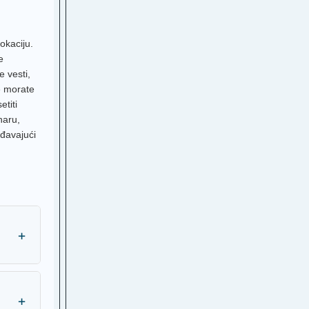
esti
at
okaciju.
obraniski
e
 vesti,
B
e morate
etiti
M
naru,
 Sat
ođavajući
BH
ga 1
al
ga 2
+
V BA
1
+
ga 3