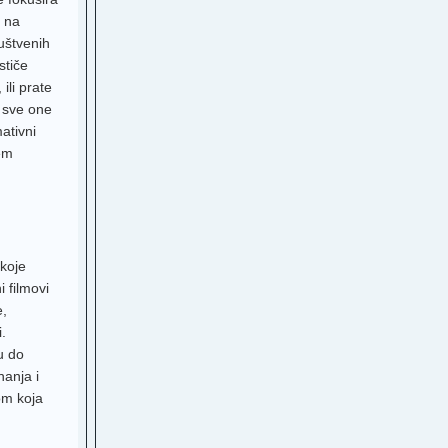
e na
B
uštvenih
stiče
ili prate
el
a sve one
ativni
S
tem
eera
ns
t
koje
 filmovi
e,
 TV
.
u do
5
nanja i
ti
om koja
V