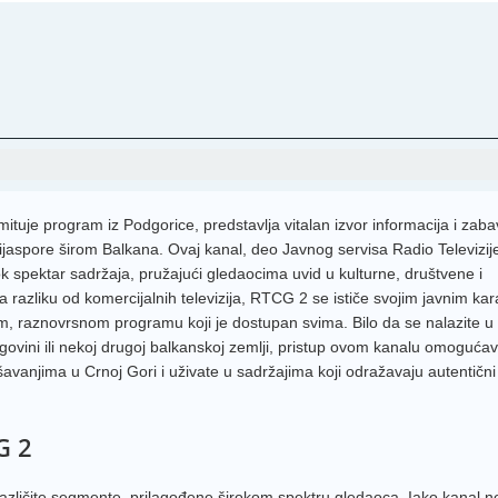
Narod
MRT 2
RTRS
Red T
Kurir 
FTVBi
mituje program iz Podgorice, predstavlja vitalan izvor informacija i zab
ijaspore širom Balkana. Ovaj kanal, deo Javnog servisa Radio Televizij
TV Slo
ok spektar sadržaja, pružajući gledaocima uvid u kulturne, društvene i
OBN 
 razliku od komercijalnih televizija, RTCG 2 se ističe svojim javnim kar
, raznovrsnom programu koji je dostupan svima. Bilo da se nalazite u
RTS 2
cegovini ili nekoj drugoj balkanskoj zemlji, pristup ovom kanalu omoguć
avanjima u Crnoj Gori i uživate u sadržajima koji odražavaju autentičn
TV Ko
HRT 2
G 2
CMC 
HRT 3
azličite segmente, prilagođene širokom spektru gledaoca. Iako kanal ne