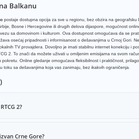
 na Balkanu
TV Vij
MRT S
vo
postaje dostupna opcija za sve u regionu, bez obzira na geografsku l
MRT S
bije, Bosne i Hercegovine ili drugih delova dijaspore, mogućnost onlin
vezu sa domovinom i kulturom. Ova dostupnost omogućava da se prate
RTV H
ržava osećaj pripadnosti i informisanost o dešavanjima u Crnoj Gori. N
kalnih TV provajdera. Dovoljno je imati stabilnu internet konekciju i pos
Nova 
 RTCG 2. To znači da možete uživati u omiljenim emisijama na svom raču
MRT 2
 u pokretu. Online gledanje omogućava fleksibilnost i praktičnost, prilag
 toku sa dešavanjima koja vas zanimaju, bez ikakvih ograničenja.
Nova 
)
Zadru
O Kan
Zadru
 RTCG 2?
Alfa T
RTSH 
Zadru
 izvan Crne Gore?