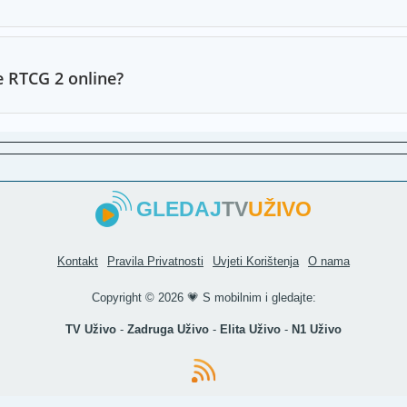
BIR T
Zadru
je RTCG 2 online?
MTV 
K1 TV
RTV U
RTV A
GLEDAJ
TV
UŽIVO
RTV Z
Libert
Kontakt
Pravila Privatnosti
Uvjeti Korištenja
O nama
TVCG 
Copyright ©
2026 💗 S mobilnim i gledajte:
KTV Te
TV Uživo
-
Zadruga Uživo
-
Elita Uživo
-
N1 Uživo
Blic T
TVCG 
NTV I