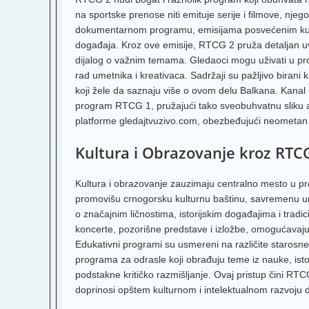
na sportske prenose niti emituje serije i filmove, njeg
dokumentarnom programu, emisijama posvećenim kultur
događaja. Kroz ove emisije, RTCG 2 pruža detaljan uvi
dijalog o važnim temama. Gledaoci mogu uživati u progr
rad umetnika i kreativaca. Sadržaji su pažljivo birani 
koji žele da saznaju više o ovom delu Balkana. Kanal 
program RTCG 1, pružajući tako sveobuhvatnu sliku ak
platforme gledajtvuzivo.com, obezbeđujući neometan 
Kultura i Obrazovanje kroz RTC
Kultura i obrazovanje zauzimaju centralno mesto u 
promovišu crnogorsku kulturnu baštinu, savremenu u
o značajnim ličnostima, istorijskim događajima i trad
koncerte, pozorišne predstave i izložbe, omogućavajući 
Edukativni programi su usmereni na različite starosne
programa za odrasle koji obrađuju teme iz nauke, istor
podstakne kritičko razmišljanje. Ovaj pristup čini 
doprinosi opštem kulturnom i intelektualnom razvoju 