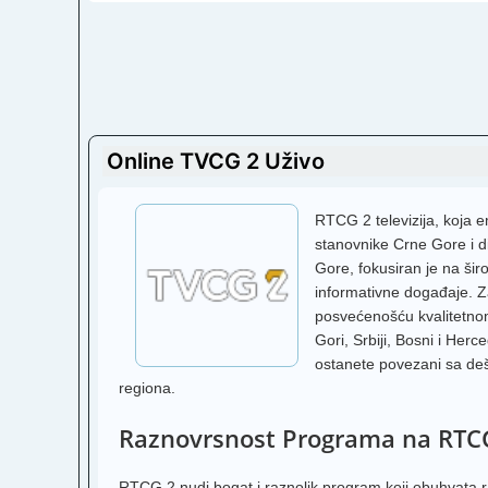
Online TVCG 2 Uživo
RTCG 2 televizija, koja e
stanovnike Crne Gore i d
Gore, fokusiran je na šir
informativne događaje. Za
posvećenošću kvalitetnom
Gori, Srbiji, Bosni i Her
ostanete povezani sa deš
regiona.
Raznovrsnost Programa na RTC
RTCG 2 nudi bogat i raznolik program koji obuhvata r