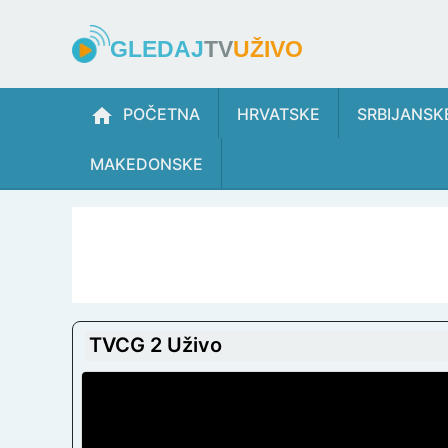
GLEDAJ
TV
UŽIVO
POČETNA
HRVATSKE
SRBIJANSK
MAKEDONSKE
TVCG 2 Uživo