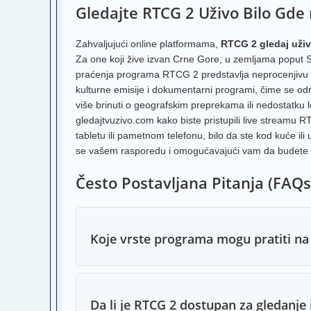
Gledajte RTCG 2 Uživo Bilo Gde
Zahvaljujući online platformama,
RTCG 2 gledaj uži
Za one koji žive izvan Crne Gore, u zemljama poput Sr
praćenja programa RTCG 2 predstavlja neprocenjivu 
kulturne emisije i dokumentarni programi, čime se od
više brinuti o geografskim preprekama ili nedostatku lo
gledajtvuzivo.com kako biste pristupili live streamu
tabletu ili pametnom telefonu, bilo da ste kod kuće ili
se vašem rasporedu i omogućavajući vam da budete u
Često Postavljana Pitanja (FAQs
Koje vrste programa mogu pratiti na
Da li je RTCG 2 dostupan za gledanje