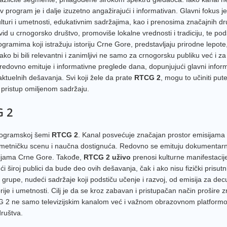
ov program je i dalje izuzetno angažirajući i informativan. Glavni fokus j
N1 SR
i i umetnosti, edukativnim sadržajima, kao i prenosima značajnih dr
Farma
d u crnogorsko društvo, promoviše lokalne vrednosti i tradiciju, te pod
amima koji istražuju istoriju Crne Gore, predstavljaju prirodne lepote, 
TV Sit
kako bi bili relevantni i zanimljivi ne samo za crnogorsku publiku već i z
redovno emituje i informativne preglede dana, dopunjujući glavni inform
Nova 
tuelnih dešavanja. Svi koji žele da prate
RTCG 2
, mogu to učiniti pu
Al Jaz
pristup omiljenom sadržaju.
Balka
G 2
b92
DM Sa
programskoj šemi
RTCG 2
. Kanal posvećuje značajan prostor emisijama 
RTS 3
metničku scenu i naučna dostignuća. Redovno se emituju dokumentarni
icijama Crne Gore. Takođe,
RTCG 2 uživo
prenosi kulturne manifestacij
Telma
široj publici da bude deo ovih dešavanja, čak i ako nisu fizički prisutni
 grupe, nudeći sadržaje koji podstiču učenje i razvoj, od emisija za dec
Kanal 
ije i umetnosti. Cilj je da se kroz zabavan i pristupačan način prošire z
24 Ves
RTCG 2 ne samo televizijskim kanalom već i važnom obrazovnom platform
društva.
Alfa T