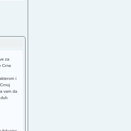
na TV
V
TV
H
ave za
e Crne
venija 1
TV
akterom i
 Crnoj
ava vam da
i duh
per
TV
 fokusira