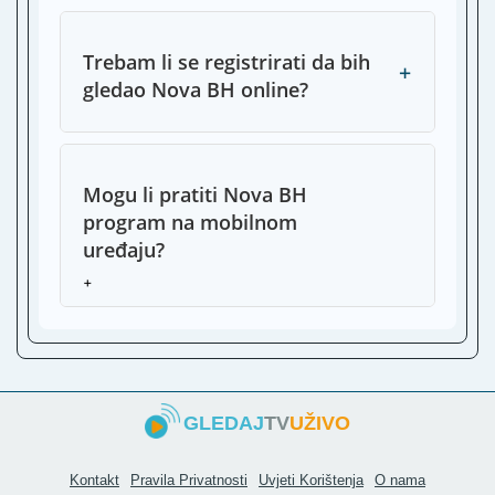
A
T
Trebam li se registrirati da bih
U
+
T
gledao Nova BH online?
T
S
M
S
Mogu li pratiti Nova BH
program na mobilnom
T
H
uređaju?
G
+
T
R
R
GLEDAJ
TV
UŽIVO
Kontakt
Pravila Privatnosti
Uvjeti Korištenja
O nama