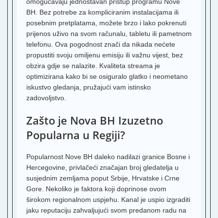
omogućavaju jednostavan pristup programu Nove
I
BH. Bez potrebe za kompliciranim instalacijama ili
K
posebnim pretplatama, možete brzo i lako pokrenuti
T
prijenos uživo na svom računalu, tabletu ili pametnom
R
telefonu. Ova pogodnost znači da nikada nećete
U
propustiti svoju omiljenu emisiju ili važnu vijest, bez
obzira gdje se nalazite. Kvaliteta streama je
R
A
optimizirana kako bi se osiguralo glatko i neometano
iskustvo gledanja, pružajući vam istinsko
R
zadovoljstvo.
Z
L
Zašto je Nova BH Izuzetno
T
Popularna u Regiji?
T
2
Popularnost Nove BH daleko nadilazi granice Bosne i
K
Hercegovine, privlačeći značajan broj gledatelja u
T
susjednim zemljama poput Srbije, Hrvatske i Crne
B
Gore. Nekoliko je faktora koji doprinose ovom
T
širokom regionalnom uspjehu. Kanal je uspio izgraditi
jaku reputaciju zahvaljujući svom predanom radu na
T
3