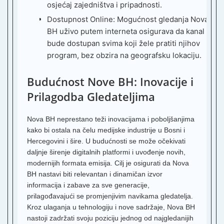
E
osjećaj zajedništva i pripadnosti.
S
Dostupnost Online:
Mogućnost gledanja
Nova
T
BH uživo
putem interneta osigurava da kanal
bude dostupan svima koji žele pratiti njihov
R
program, bez obzira na geografsku lokaciju.
B
N
Budućnost Nove BH: Inovacije i
B
Prilagodba Gledateljima
H
i
Nova BH neprestano teži inovacijama i poboljšanjima
I
kako bi ostala na čelu medijske industrije u Bosni i
T
Hercegovini i šire. U budućnosti se može očekivati
S
daljnje širenje digitalnih platformi i uvođenje novih,
T
modernijih formata emisija. Cilj je osigurati da Nova
BH nastavi biti relevantan i dinamičan izvor
R
N
informacija i zabave za sve generacije,
P
prilagođavajući se promjenjivim navikama gledatelja.
K
Kroz ulaganja u tehnologiju i nove sadržaje, Nova BH
T
nastoji zadržati svoju poziciju jednog od najgledanijih