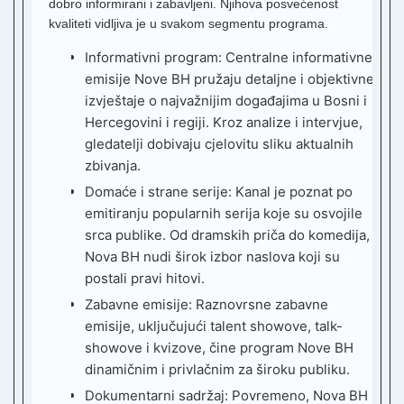
dobro informirani i zabavljeni. Njihova posvećenost
kvaliteti vidljiva je u svakom segmentu programa.
2
V
Informativni program:
Centralne informativne
A
emisije Nove BH pružaju detaljne i objektivne
T
izvještaje o najvažnijim događajima u Bosni i
T
Hercegovini i regiji. Kroz analize i intervjue,
V
gledatelji dobivaju cjelovitu sliku aktualnih
zbivanja.
S
Domaće i strane serije:
Kanal je poznat po
emitiranju popularnih serija koje su osvojile
S
srca publike. Od dramskih priča do komedija,
R
Nova BH nudi širok izbor naslova koji su
H
postali pravi hitovi.
N
Zabavne emisije:
Raznovrsne zabavne
emisije, uključujući talent showove, talk-
2
showove i kvizove, čine program Nove BH
S
dinamičnim i privlačnim za široku publiku.
N
Dokumentarni sadržaj:
Povremeno, Nova BH
B