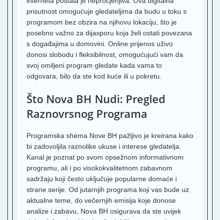
interneta postala je neprocjenjiva. Ova digitalna
S
prisutnost omogućuje gledateljima da budu u toku s
programom bez obzira na njihovu lokaciju, što je
F
posebno važno za dijasporu koja želi ostati povezana
T
s događajima u domovini. Online prijenos uživo
S
donosi slobodu i fleksibilnost, omogućujući vam da
N
svoj omiljeni program gledate kada vama to
S
odgovara, bilo da ste kod kuće ili u pokretu.
A
Što Nova BH Nudi: Pregled
J
B
Raznovrsnog Programa
b
Programska shema Nove BH pažljivo je kreirana kako
S
bi zadovoljila raznolike ukuse i interese gledatelja.
Kanal je poznat po svom opsežnom informativnom
R
3
programu, ali i po visokokvalitetnom zabavnom
sadržaju koji često uključuje popularne domaće i
T
strane serije. Od jutarnjih programa koji vas bude uz
T
aktualne teme, do večernjih emisija koje donose
K
analize i zabavu, Nova BH osigurava da ste uvijek
5