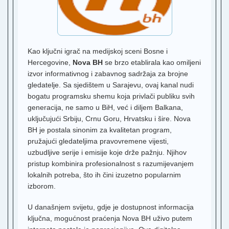
K
T
F
T
Kao ključni igrač na medijskoj sceni Bosne i
S
1
Hercegovine,
Nova BH
se brzo etablirala kao omiljeni
izvor informativnog i zabavnog sadržaja za brojne
O
gledatelje. Sa sjedištem u Sarajevu, ovaj kanal nudi
T
bogatu programsku shemu koja privlači publiku svih
R
generacija, ne samo u BiH, već i diljem Balkana,
2
uključujući Srbiju, Crnu Goru, Hrvatsku i šire. Nova
T
BH je postala sinonim za kvalitetan program,
K
pružajući gledateljima pravovremene vijesti,
uzbudljive serije i emisije koje drže pažnju. Njihov
H
2
pristup kombinira profesionalnost s razumijevanjem
lokalnih potreba, što ih čini izuzetno popularnim
T
izborom.
H
U današnjem svijetu, gdje je dostupnost informacija
3
ključna, mogućnost praćenja
Nova BH uživo
putem
N