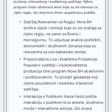
pružanju relevantnog i kvalitetnog sadržaja. Njihov
program često obuhvaća teme koje su od interesa za
N
I
cijelu regiju, što doprinosi širem angažmanu publike.
K
Sadržaj Relevantan za Regiju:
Nova BH
T
emitira vijesti i emisije koje su od značaja za
cijelu regiju, ne samo za Bosnu i
R
Hercegovinu. To uključuje analize političkih,
B
G
ekonomskih i društvenih zbivanja koja su
relevantna za sve balkanske zemlje.
P
B
Prepoznatljiva Lica i Kvalitetna Produkcija:
Z
Popularni voditelji i visokokvalitetna
T
produkcija čine program Nove BH atraktivnim
P
i profesionalnim. To privlači gledatelje koji
K
cijene pouzdanost i estetsku vrijednost
sadržaja.
H
4
Interakcija s Publikom:
Kanal često potiče
P
interakciju s publikom kroz ankete, društvene
mreže i interaktivne emisije, što stvara