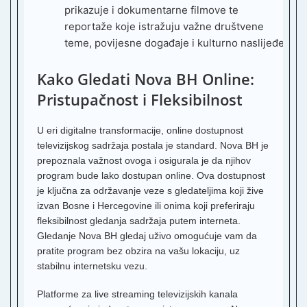
prikazuje i dokumentarne filmove te
Z
reportaže koje istražuju važne društvene
1
teme, povijesne događaje i kulturno naslijeđe.
K
Kako Gledati Nova BH Online:
Z
Pristupačnost i Fleksibilnost
2
A
U eri digitalne transformacije, online dostupnost
T
B
televizijskog sadržaja postala je standard. Nova BH je
prepoznala važnost ovoga i osigurala je da njihov
R
program bude lako dostupan online. Ova dostupnost
1
je ključna za održavanje veze s gledateljima koji žive
Z
izvan Bosne i Hercegovine ili onima koji preferiraju
3
fleksibilnost gledanja sadržaja putem interneta.
B
Gledanje
Nova BH gledaj uživo
omogućuje vam da
T
pratite program bez obzira na vašu lokaciju, uz
stabilnu internetsku vezu.
Z
4
Platforme za live streaming televizijskih kanala