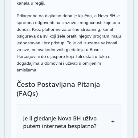
kanala u regiji.
T
K
Prilagodba na digitalno doba je ključna, a Nova BH je
S
spremna odgovoriti na izazove i mogućnosti koje ono
K
P
donosi. Kroz platforme za online streaming, kanal
osigurava da svi koji žele pratiti njegov program imaju
O
V
jednostavan i brz pristup. To je od izuzetne važnosti
za sve, od svakodnevnih gledatelja u Bosni i
K
Hercegovini do dijaspore koja želi ostati u toku s
A
događajima u domovini i uživati u omiljenim
S
emisijama.
T
Često Postavljana Pitanja
K
1
(FAQs)
A
K
2
Je li gledanje Nova BH uživo
+
K
putem interneta besplatno?
3