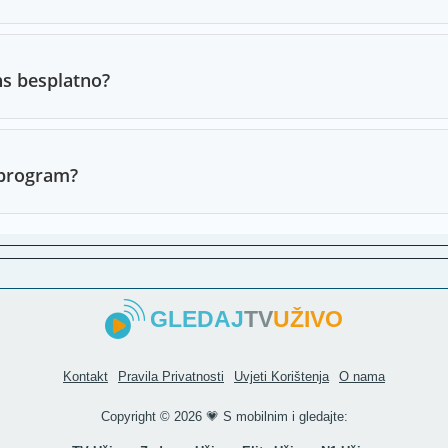
BIR T
Zadru
ns besplatno?
MTV 
K1 TV
RTV U
 program?
RTV A
RTV Z
Libert
TVCG 
GLEDAJ
TV
UŽIVO
KTV Te
Blic T
Kontakt
Pravila Privatnosti
Uvjeti Korištenja
O nama
TVCG 
Copyright ©
2026 💗 S mobilnim i gledajte:
NTV I