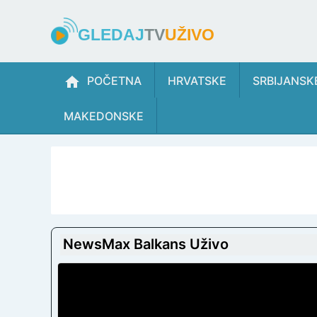
GLEDAJ
TV
UŽIVO
POČETNA
HRVATSKE
SRBIJANSK
MAKEDONSKE
NewsMax Balkans Uživo