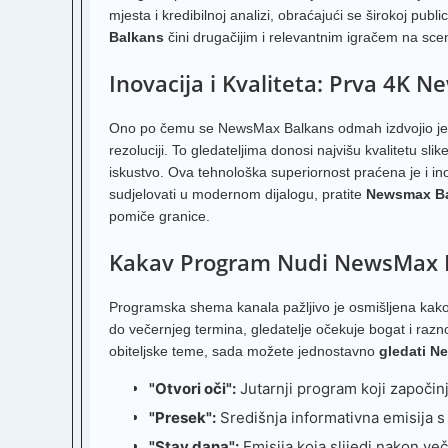
mjesta i kredibilnoj analizi, obraćajući se širokoj publ
Balkans
čini drugačijim i relevantnim igračem na scen
Inovacija i Kvaliteta: Prva 4K Ne
Ono po čemu se NewsMax Balkans odmah izdvojio jest č
rezoluciji. To gledateljima donosi najvišu kvalitetu sl
iskustvo. Ova tehnološka superiornost praćena je i inovat
sudjelovati u modernom dijalogu, pratite
Newsmax Ba
pomiče granice.
Kakav Program Nudi NewsMax 
Programska shema kanala pažljivo je osmišljena kako b
do večernjeg termina, gledatelje očekuje bogat i raznol
obiteljske teme, sada možete jednostavno
gledati N
"Otvori oči":
Jutarnji program koji započinj
"Presek":
Središnja informativna emisija s t
"Stav dana":
Emisija koja slijedi nakon veče