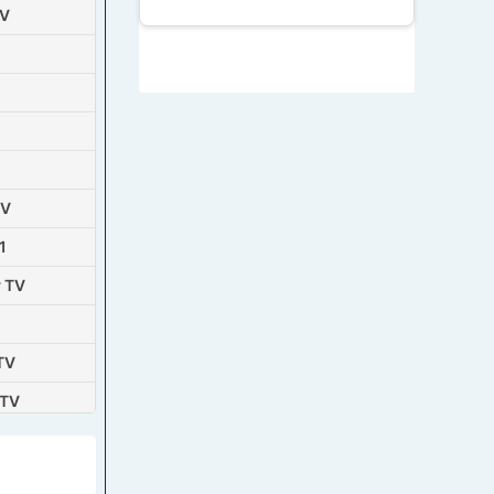
TV
TV
1
 TV
TV
 TV
evizija