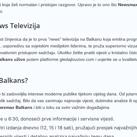
ici koja želi normalan i pristojan razgovor. Upravo je to ono što
Newsma
N1 SR
i.
Farma
ws Televizija
TV Sit
injenica da je to prva "news" televizija na Balkanu koja emitira pro
Nova 
ike, usporedivu sa svjetskim medijskim liderima, te pruža superiorno vizu
Al Jaz
ivnim pristupom sadržaju. Ukoliko želite pratiti vijesti u kristalno čistoj 
Balka
lkans uživo
putem platforme gledajtvuzivo.com i uvjerite se u kvalitet
b92
DM Sa
Balkans?
RTS 3
i zadovoljila interese moderne publike tijekom cijelog dana. Od jutarnj
Telma
ik sadržaj. Bilo da vas zanimaju najnovije vijesti, dubinske analize ili o
ewsmax Balkans
i biti u toku sa svim važnim događajima.
Kanal 
e u 6:30, donoseći prve informacije i servisne vijesti.
24 Ves
ri izdanja dnevno (12, 15 i 18 sati), pružajući presjek najvažniji
Alfa T
rnjih vijesti i detaljno analizira najvažniju temu dana.