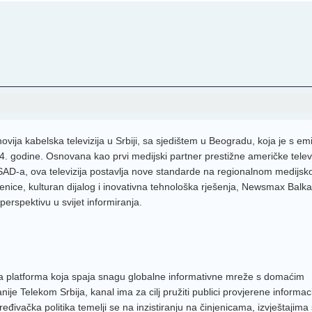
Narod
MRT 2
RTRS
Red T
Kurir 
FTVBi
ija kabelska televizija u Srbiji, sa sjedištem u Beogradu, koja je s em
4. godine. Osnovana kao prvi medijski partner prestižne američke televi
TV Slo
AD-a, ova televizija postavlja nove standarde na regionalnom medijs
OBN 
jenice, kulturan dijalog i inovativna tehnološka rješenja, Newsmax Balk
perspektivu u svijet informiranja.
RTS 2
TV Ko
HRT 2
a platforma koja spaja snagu globalne informativne mreže s domaćim
CMC 
e Telekom Srbija, kanal ima za cilj pružiti publici provjerene informacije
HRT 3
ivačka politika temelji se na inzistiranju na činjenicama, izvještajima 