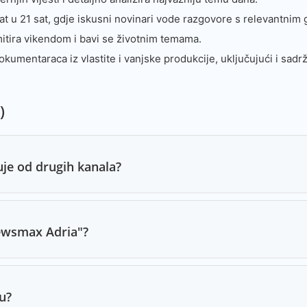
TV Vij
at u 21 sat, gdje iskusni novinari vode razgovore s relevantnim 
MRT S
mitira vikendom i bavi se životnim temama.
MRT S
umentaraca iz vlastite i vanjske produkcije, uključujući i sadrž
RTV H
Nova 
)
MRT 2
Nova 
je od drugih kanala?
Zadru
O Kan
Zadru
"Newsmax Adria"?
Alfa T
RTSH 
u?
Zadru