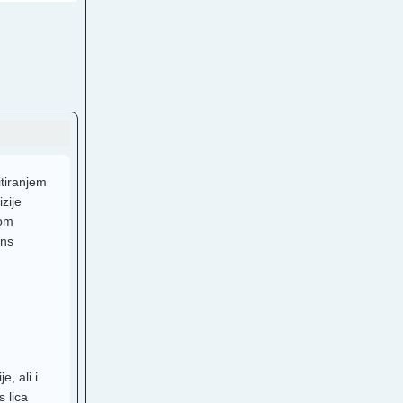
na TV
V
TV
H
itiranjem
zije
venija 1
kom
TV
ans
per
TV
, ali i
s lica