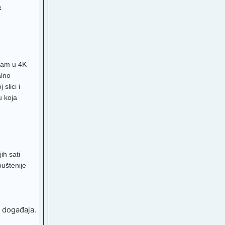
x
B
el
gram u 4K
S
alno
eera
slici i
ns
u koja
t
ih sati
 TV
puštenije
5
ti
h događaja.
V