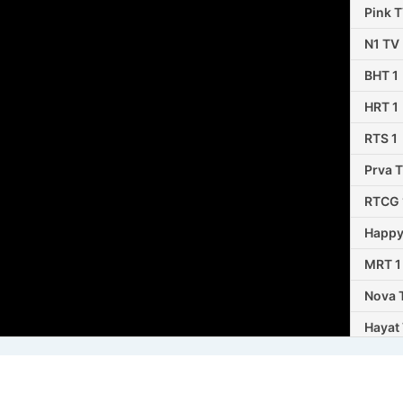
Pink 
N1 TV
BHT 1
HRT 1
RTS 1
Prva 
RTCG 
Happy
MRT 1
Nova 
Hayat
TVSA
BN Tel