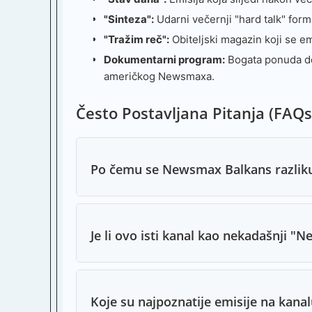
"Sinteza":
Udarni večernji "hard talk" form
"Tražim reč":
Obiteljski magazin koji se e
Dokumentarni program:
Bogata ponuda dok
američkog Newsmaxa.
Često Postavljana Pitanja (FAQs
Po čemu se Newsmax Balkans razliku
Je li ovo isti kanal kao nekadašnji 
Koje su najpoznatije emisije na kanal